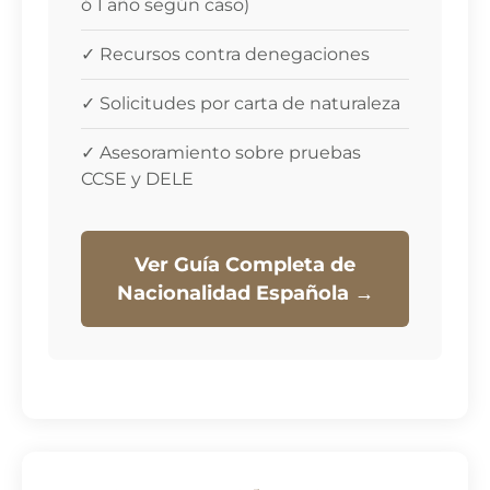
ó 1 año según caso)
Horarios de Atención
✓ Recursos contra denegaciones
Lunes a Jueves: 09:00h - 18:30h
Viernes: 09:00h - 15:00h
✓ Solicitudes por carta de naturaleza
Sábado y Domingo: Cerrado
✓ Asesoramiento sobre pruebas
CCSE y DELE
Contacta
☎️
+34 693 11 10 87
Ver Guía Completa de
📧 info@catala-reinon.es
Nacionalidad Española →
© 2026 Despacho Gemma Reinón |
Aviso Legal
|
Política de
Cookies
|
Privacidad