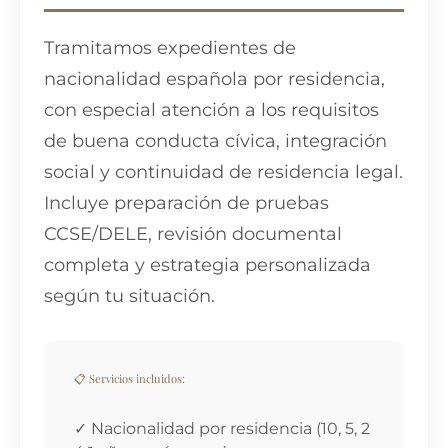
Tramitamos expedientes de
nacionalidad española por residencia,
con especial atención a los requisitos
de buena conducta cívica, integración
social y continuidad de residencia legal.
Incluye preparación de pruebas
Más de 30 años acompañando a personas en sus procesos
migratorios. Tu tranquilidad es nuestra prioridad.
CCSE/DELE, revisión documental
Despacho dirigido por Gemma Reinón Tardaguila (ICAB 19731)
completa y estrategia personalizada
según tu situación.
Dónde Estamos
📍 Av. Diagonal, 449, 1º
📋 Servicios incluidos:
08036 Barcelona
Cataluña, España
✓ Nacionalidad por residencia (10, 5, 2